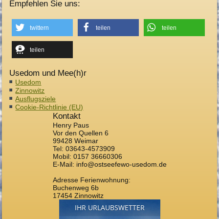
Empfehlen Sie uns:
twittern
teilen
teilen
teilen
Usedom und Mee(h)r
Usedom
Zinnowitz
Ausflugsziele
Cookie-Richtlinie (EU)
Kontakt
Henry Paus
Vor den Quellen 6
99428 Weimar
Tel: 03643-4573909
Mobil: 0157 36660306
E-Mail: info@ostseefewo-usedom.de
Adresse Ferienwohnung:
Buchenweg 6b
17454 Zinnowitz
IHR URLAUBSWETTER